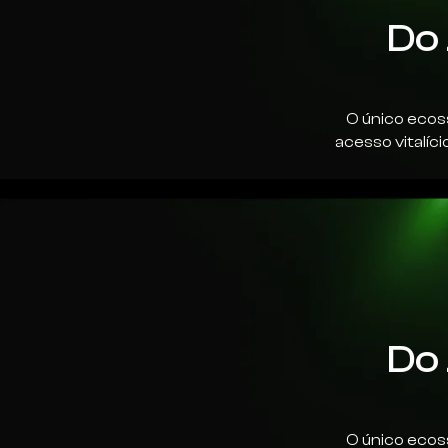
Do 
O único ecos
acesso vitalíc
Do 
O único ecos