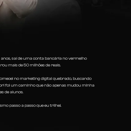
anos, saí de uma conta bancária no vermelho
rou mais de 50 milhões de reais.
comecei no marketing digital quebrado, buscando
obri foi um caminho que não apenas mudou minha
s de alunos.
smo passo a passo que eu trilhei.