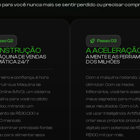
io para você nunca mais se sentir perdido ou precisar compr
ONSTRUÇÃO
A ACELERAÇÃ
ÁQUINA DE VENDAS
A MENTE E AS FERRA
ÁTICA 24/7
DOS MILHÕES
eiro e confiança, é hora
Com a máquina rodando,
ruir sua Máquina de
otimizar. Com os Hacks
nline (MVO), um sistema
Milionários, você terá aces
alha para você no piloto
meus segredos para multip
ico, mirando um
seus resultados. Com o I.A.
ento de R$30.000 a
vai usar Inteligência Artific
0 mensais.
criar seus próprios produ
 dominar principais fontes
digitais com potencial de R
go para alimentar essa
R$100 mil por mês.