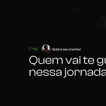
Quem vai te g
nessa jornad