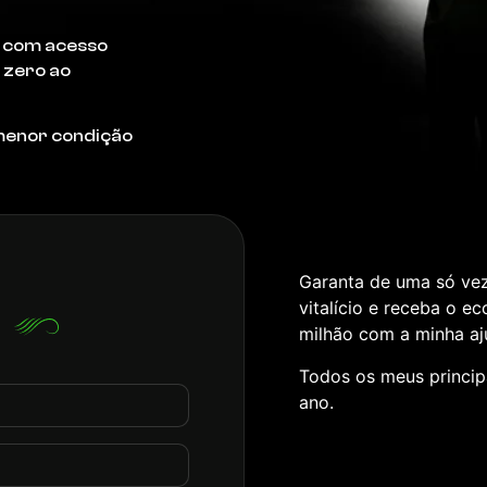
s com acesso
 zero ao
 menor condição
Garanta de uma só ve
vitalício e receba o e
milhão com a minha aj
Todos os meus princip
ano.