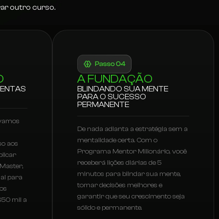
ar outro curso.
O
A FUNDAÇÃO
MENTAS
BLINDANDO SUA MENTE
PARA O SUCESSO
PERMANENTE
 vamos
De nada adianta a estratégia sem a
mentalidade certa. Com o
so aos
Programa Mentor Milionário, você
licar
receberá lições diárias de 5
 Master,
minutos para blindar sua mente,
ial para
tomar decisões melhores e
tos
garantir que seu crescimento seja
$50 mil a
sólido e permanente.