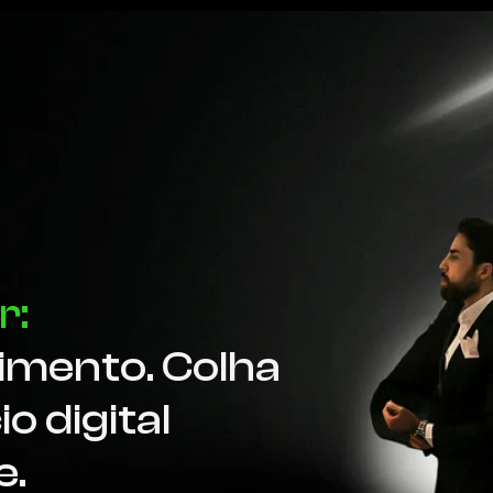
r:
timento. Colha
o digital
e.