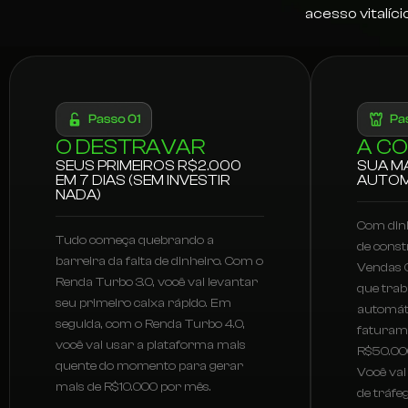
acesso vitalíc
O DESTRAVAR
A C
SEUS PRIMEIROS R$2.000
SUA M
EM 7 DIAS (SEM INVESTIR
AUTOM
NADA)
Com dinh
Tudo começa quebrando a
de const
barreira da falta de dinheiro. Com o
Vendas O
Renda Turbo 3.0, você vai levantar
que trab
seu primeiro caixa rápido. Em
automát
seguida, com o Renda Turbo 4.0,
faturam
você vai usar a plataforma mais
R$50.00
quente do momento para gerar
Você vai
mais de R$10.000 por mês.
de tráfe