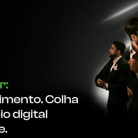
r:
timento. Colha
o digital
e.