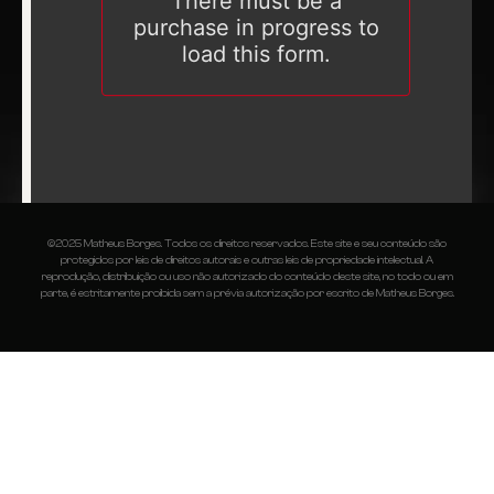
©2025 Matheus Borges. Todos os direitos reservados. Este site e seu conteúdo são
protegidos por leis de direitos autorais e outras leis de propriedade intelectual. A
reprodução, distribuição ou uso não autorizado do conteúdo deste site, no todo ou em
parte, é estritamente proibida sem a prévia autorização por escrito de Matheus Borges.