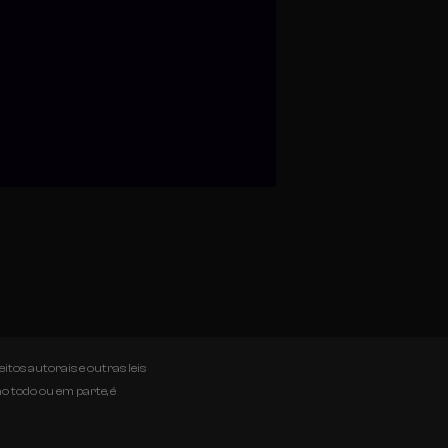
itos autorais e outras leis
o todo ou em parte, é