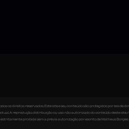
s os direitos reservados. Este site e seu conteúdo são protegidos por leis de dire
ectual. A reprodução, distribuição ou uso não autorizado do conteúdo deste site, n
estritamente proibida sem a prévia autorização por escrito de Matheus Borges.