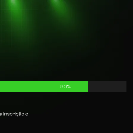
90
%
a inscrição e