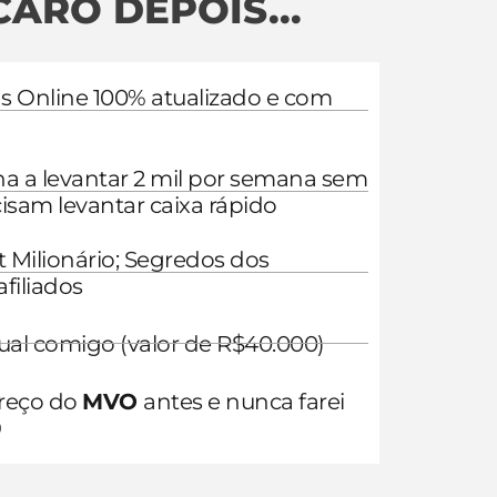
ARO DEPOIS...
 Online 100% atualizado e com
a a levantar 2 mil por semana sem
isam levantar caixa rápido
 Milionário; Segredos dos
filiados
dual comigo (valor de R$40.000)
preço do
MVO
antes e nunca farei
0