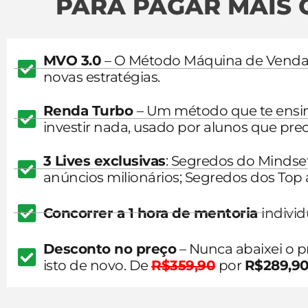
PARA PAGAR MAIS C
MVO 3.0
– O Método Máquina de Vendas
novas estratégias.
Renda Turbo
– Um método que te ensin
investir nada, usado por alunos que prec
3 Lives exclusivas
: Segredos do Mindset
anúncios milionários; Segredos dos Top a
Concorrer a 1 hora de mentoria
indivi
Desconto no preço
– Nunca abaixei o 
isto de novo. De
R$359,90
por
R$289,9